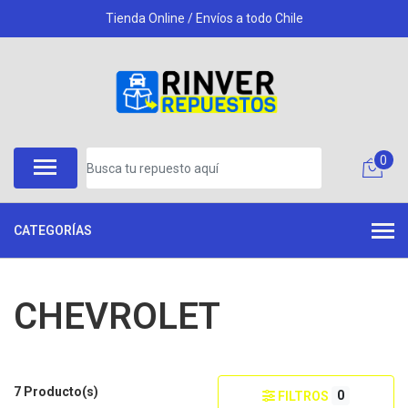
Tienda Online / Envíos a todo Chile
0
CATEGORÍAS
CHEVROLET
7 Producto(s)
0
FILTROS