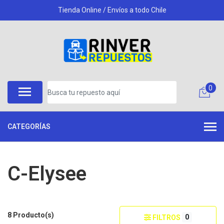
Tienda Online / Envíos a todo Chile
0
CATEGORÍAS
C-Elysee
8 Producto(s)
0
FILTROS