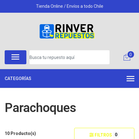
Tienda Online / Envíos a todo Chile
0
CATEGORÍAS
Parachoques
10 Producto(s)
0
FILTROS