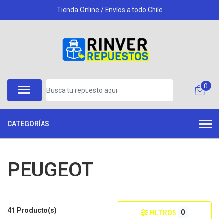
Tienda Online / Envíos a todo Chile
0
CATEGORÍAS
PEUGEOT
41 Producto(s)
0
FILTROS