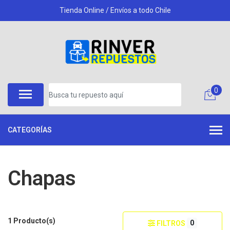
Tienda Online / Envíos a todo Chile
0
CATEGORÍAS
Chapas
1 Producto(s)
0
FILTROS