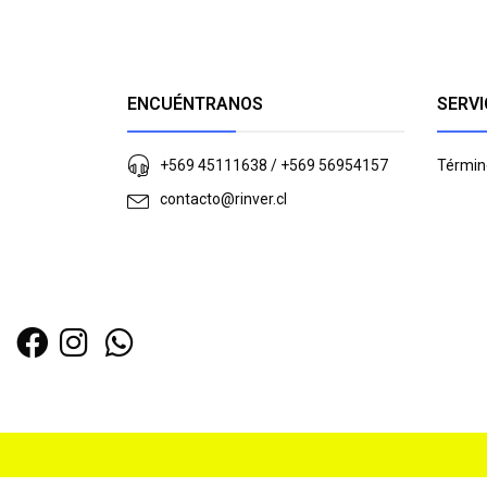
ENCUÉNTRANOS
SERVI
+569 45111638 / +569 56954157
Términ
contacto@rinver.cl