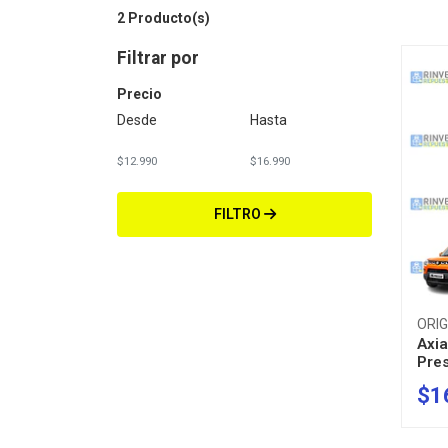
2 Producto(s)
Filtrar por
Precio
Desde
Hasta
FILTRO
ORIG
Axia
Pre
$1
-