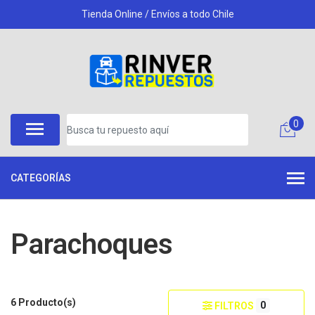
Tienda Online / Envíos a todo Chile
0
CATEGORÍAS
Parachoques
6 Producto(s)
0
FILTROS