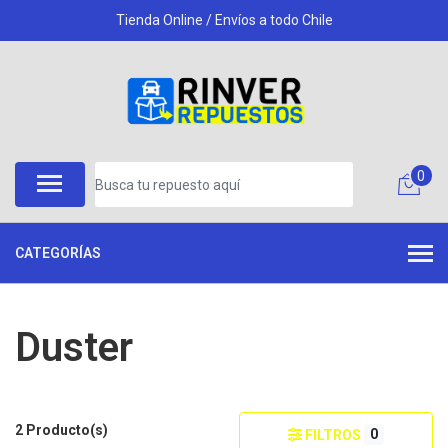
Tienda Online / Envíos a todo Chile
0
CATEGORÍAS
Duster
2 Producto(s)
0
FILTROS