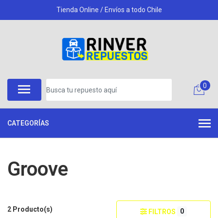
Tienda Online / Envíos a todo Chile
0
CATEGORÍAS
Groove
2 Producto(s)
0
FILTROS