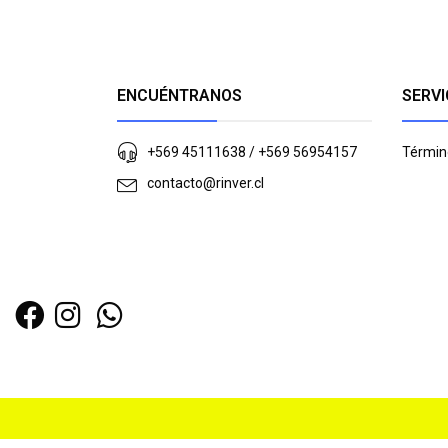
ENCUÉNTRANOS
SERVI
+569 45111638 / +569 56954157
Términ
contacto@rinver.cl