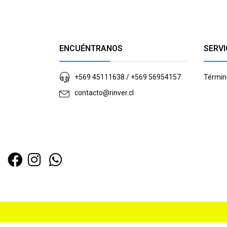
ENCUÉNTRANOS
SERVI
+569 45111638 / +569 56954157
Términ
contacto@rinver.cl