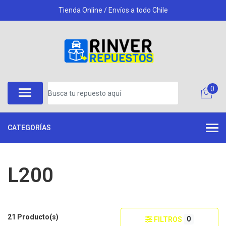
Tienda Online / Envíos a todo Chile
0
CATEGORÍAS
L200
21 Producto(s)
0
FILTROS