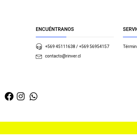
ENCUÉNTRANOS
SERVI
+569 45111638 / +569 56954157
Términ
contacto@rinver.cl