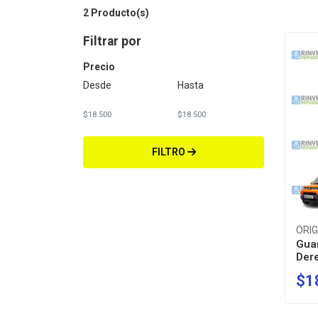
2 Producto(s)
Filtrar por
Precio
Desde
Hasta
FILTRO
ORIG
Gua
Der
$1
-