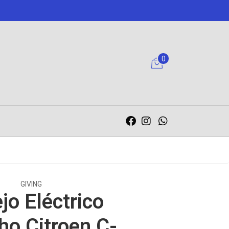
0
GIVING
jo Eléctrico
ho Citroen C-