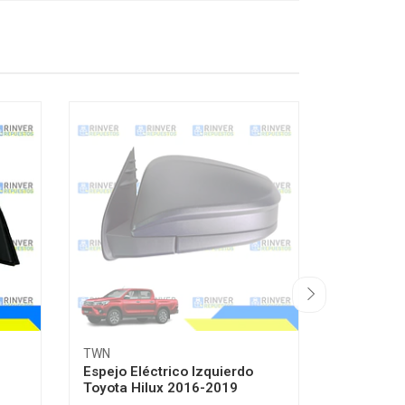
TWN
DIFORZA
Espejo Eléctrico Izquierdo
Óptico De
Toyota Hilux 2016-2019
Elysee 2