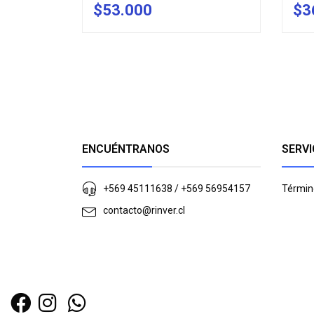
$53.000
$3
AGOTADO
-
ENCUÉNTRANOS
SERVI
+569 45111638 / +569 56954157
Términ
contacto@rinver.cl