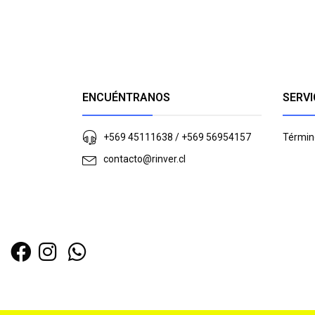
ENCUÉNTRANOS
SERVI
+569 45111638 / +569 56954157
Términ
contacto@rinver.cl