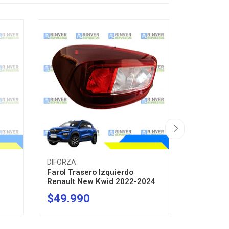
DIFORZA
PULO
Farol Trasero Izquierdo
Esquiner
Renault New Kwid 2022-2024
Trasero Iz
$49.990
$38.9
-
+