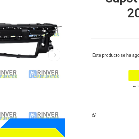
2
Este producto se ha ag
← o