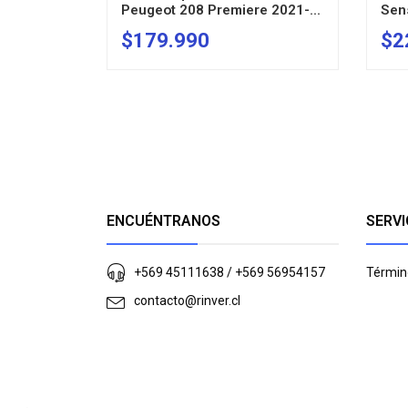
Peugeot 208 Premiere 2021-...
Sen
$179.990
$2
AGOTADO
ENCUÉNTRANOS
SERVI
+569 45111638 / +569 56954157
Términ
contacto@rinver.cl