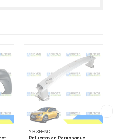
YIH SHENG
YIH SHENG
eot
Refuerzo de Parachoque
Tapabarr