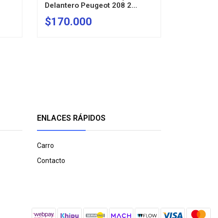
Delantero Peugeot 208 2...
208 2021
$170.000
$95.0
AGOTADO
ENLACES RÁPIDOS
Carro
Contacto