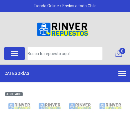
Tienda Online / Envíos a todo Chile
0
CATEGORÍAS
AGOTADO