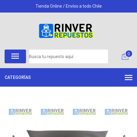
Tienda Online / Envíos a todo Chile
0
CATEGORÍAS