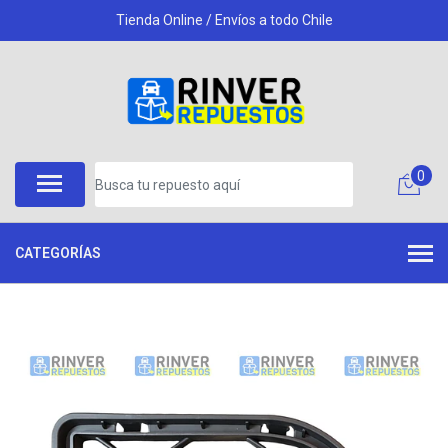
Tienda Online / Envíos a todo Chile
0
CATEGORÍAS