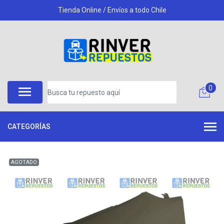
Tienda Online / Envíos a todo Chile
0
CATEGORÍAS
AGOTADO