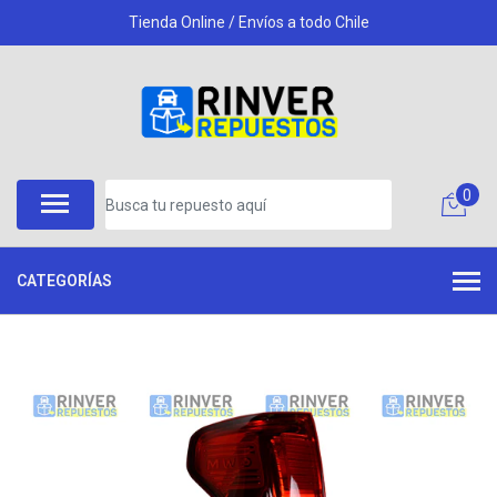
Tienda Online / Envíos a todo Chile
0
CATEGORÍAS