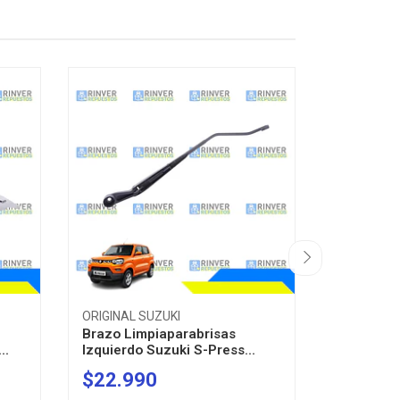
ORIGINAL SUZUKI
ORIGINAL 
Brazo Limpiaparabrisas
Parachoq
..
Izquierdo Suzuki S-Press...
Baleno 2
$22.990
$110.
-
+