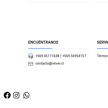
ENCUÉNTRANOS
SERVI
+569 45111638 / +569 56954157
Términ
contacto@rinver.cl