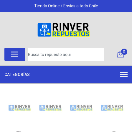
Tienda Online / Envíos a todo Chile
0
CATEGORÍAS