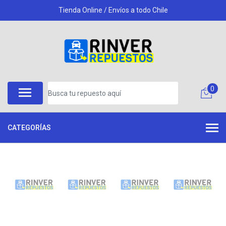
Tienda Online / Envíos a todo Chile
0
CATEGORÍAS