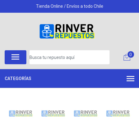
Tienda Online / Envíos a todo Chile
0
CATEGORÍAS