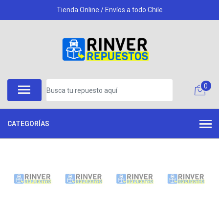
Tienda Online / Envíos a todo Chile
0
CATEGORÍAS