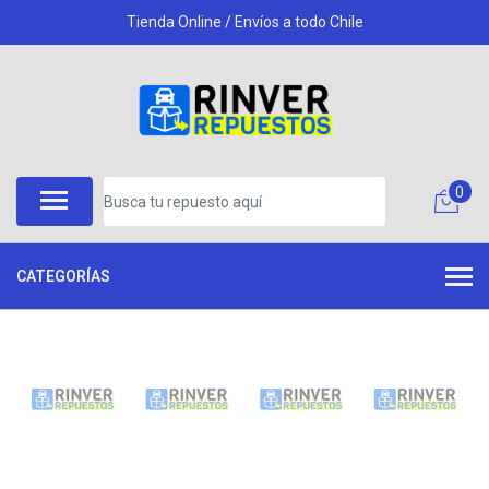
Tienda Online / Envíos a todo Chile
0
CATEGORÍAS