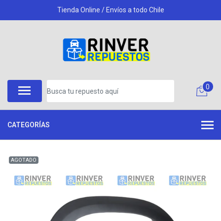
Tienda Online / Envíos a todo Chile
0
CATEGORÍAS
AGOTADO