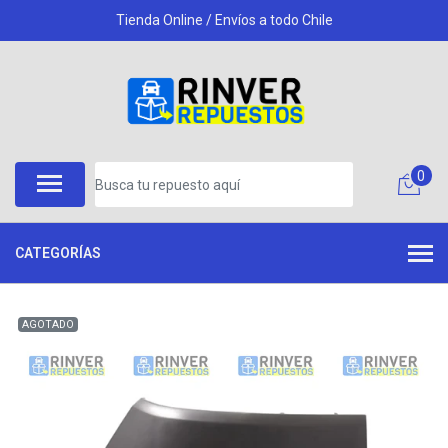
Tienda Online / Envíos a todo Chile
0
CATEGORÍAS
AGOTADO