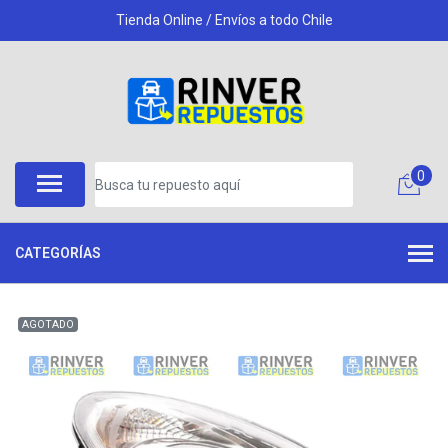
Tienda Online / Envíos a todo Chile
0
CATEGORÍAS
AGOTADO