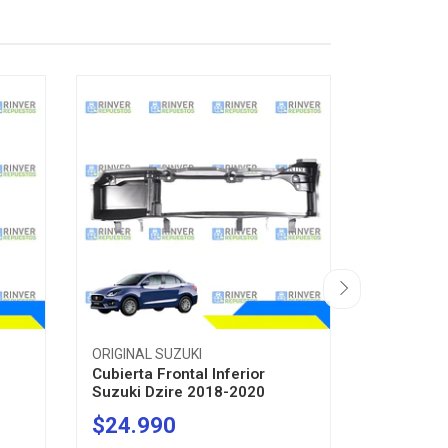
ORIGINAL SUZUKI
ORIGINAL 
Cubierta Frontal Inferior
Frontal In
Suzuki Dzire 2018-2020
2022-202
$24.990
$36.0
-
+