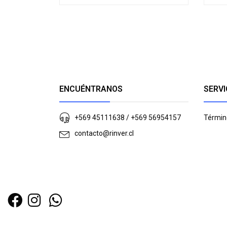
ENCUÉNTRANOS
SERVI
+569 45111638 / +569 56954157
Términ
contacto@rinver.cl