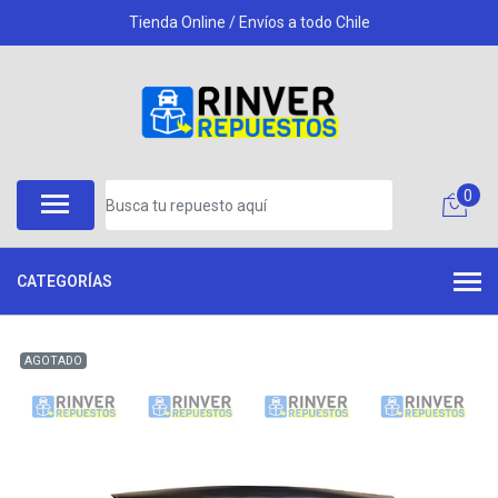
Tienda Online / Envíos a todo Chile
0
CATEGORÍAS
AGOTADO