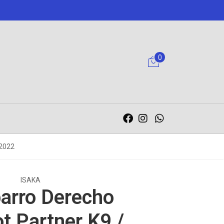
0
-2022
ISAKA
arro Derecho
t Partner K9 /