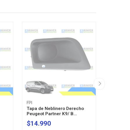
FPI
DIFORZA
Tapa de Neblinero Derecho
Farol Tra
Peugeot Partner K9/ B...
Peugeot P
$14.990
$47.0
AGOTADO
-