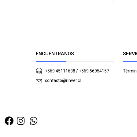
ENCUÉNTRANOS
SERVI
+569 45111638 / +569 56954157
Términ
contacto@rinver.cl